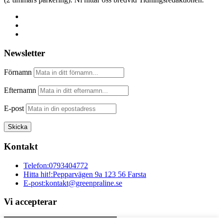
Newsletter
Förnamn
Efternamn
E-post
Kontakt
Telefon:
0793404772
Hitta hit!:
Pepparvägen 9a 123 56 Farsta
E-post:
kontakt@greenpraline.se
Vi accepterar