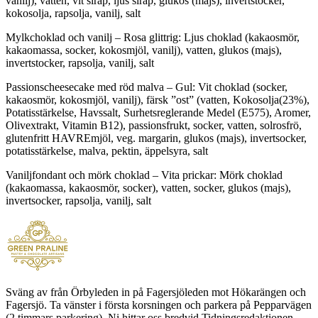
vanilj), vatten, vit sirap, ljus sirap, glukos (majs), invertstocker,
kokosolja, rapsolja, vanilj, salt
Mylkchoklad och vanilj – Rosa glittrig: Ljus choklad (kakaosmör,
kakaomassa, socker, kokosmjöl, vanilj), vatten, glukos (majs),
invertstocker, rapsolja, vanilj, salt
Passionscheesecake med röd malva – Gul: Vit choklad (socker,
kakaosmör, kokosmjöl, vanilj), färsk ”ost” (vatten, Kokosolja(23%),
Potatisstärkelse, Havssalt, Surhetsreglerande Medel (E575), Aromer,
Olivextrakt, Vitamin B12), passionsfrukt, socker, vatten, solrosfrö,
glutenfritt HAVREmjöl, veg. margarin, glukos (majs), invertsocker,
potatisstärkelse, malva, pektin, äppelsyra, salt
Vaniljfondant och mörk choklad – Vita prickar: Mörk choklad
(kakaomassa, kakaosmör, socker), vatten, socker, glukos (majs),
invertsocker, rapsolja, vanilj, salt
Sväng av från Örbyleden in på Fagersjöleden mot Hökarängen och
Fagersjö. Ta vänster i första korsningen och parkera på Pepparvägen
(2 timmars parkering). Ni hittar oss bredvid Tidningsredaktionen.