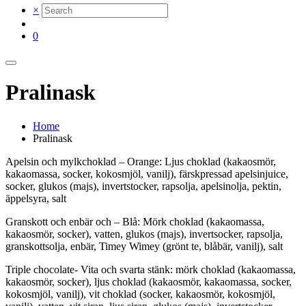
×
0
Pralinask
Home
Pralinask
Apelsin och mylkchoklad – Orange: Ljus choklad (kakaosmör,
kakaomassa, socker, kokosmjöl, vanilj), färskpressad apelsinjuice,
socker, glukos (majs), invertstocker, rapsolja, apelsinolja, pektin,
äppelsyra, salt
Granskott och enbär och – Blå: Mörk choklad (kakaomassa,
kakaosmör, socker), vatten, glukos (majs), invertsocker, rapsolja,
granskottsolja, enbär, Timey Wimey (grönt te, blåbär, vanilj), salt
Triple chocolate- Vita och svarta stänk: mörk choklad (kakaomassa,
kakaosmör, socker), ljus choklad (kakaosmör, kakaomassa, socker,
kokosmjöl, vanilj), vit choklad (socker, kakaosmör, kokosmjöl,