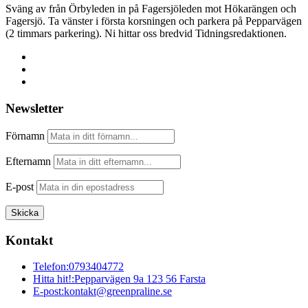
Sväng av från Örbyleden in på Fagersjöleden mot Hökarängen och
Fagersjö. Ta vänster i första korsningen och parkera på Pepparvägen
(2 timmars parkering). Ni hittar oss bredvid Tidningsredaktionen.
Newsletter
Förnamn
Efternamn
E-post
Kontakt
Telefon:
0793404772
Hitta hit!:
Pepparvägen 9a 123 56 Farsta
E-post:
kontakt@greenpraline.se