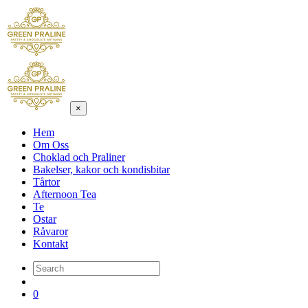
×
Hem
Om Oss
Choklad och Praliner
Bakelser, kakor och kondisbitar
Tårtor
Afternoon Tea
Te
Ostar
Råvaror
Kontakt
0