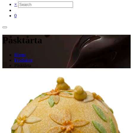
×
0
Påsktårta
Home
Produkter
Påsktårta