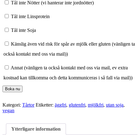
Tål inte Nötter (vi hanterar inte jordnötter)
Tål inte Linsprotein
Tål inte Soja
Känslig även vid risk för spår av mjölk eller gluten (vänligen ta
också kontakt med oss via mail))
Annat (vänligen ta också kontakt med oss via mail, ev extra
kostnad kan tillkomma och detta kommuniceras i så fall via mail))
Boka nu
Kategori:
Tårtor
Etiketter:
äggfri
,
glutenfri
,
mjölkfri
,
utan soja
,
vegan
Ytterligare information