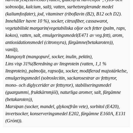
solrosolja, kalcium, salt), vatten, surhetsreglerande medel
(kaliumfosfater), jod, vitaminer (riboflavin (B2), B12 och D2).
Innehåller havre 10 %), socker, citrusfiber, cassawarot,
vegetabiliskt margarin(vegetabiliska oljor och fetter (palm, raps,
kokos), vatten, salt, emulgeringsmedel(E471 av veg.fett), arom,
antioxidationsmedel (citronsyra), färgämne(betakaroten)),
vanilj),
Mangosylt (mangopuré, socker, inulin, pektin),
Lins visp 31%(Beredning av linsprotein (vatten, 1,1 %
linsprotein), palmolja, rapsolja, socker, modifierad majsstärkelse,
emulgeringsmedel (solroslecitin, sackarosestrar av fettsyror,
mono- och diglycerider av fettsyror), stabiliseringsmedel
(guargummi, fruktkärnmjöl), naturliga aromer, salt, färgämne
(betakaroten)),
Marsipan (socker, mandel, glykos(från vete), sorbitol (E420),
invertsocker, konserveringsmedel E202, färgämne E160A, E131
(Grönt)).