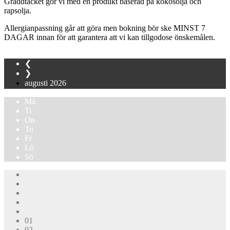
Gräddtäcket gör vi med en produkt baserad på kokosolja och
rapsolja.
Allergianpassning går att göra men bokning bör ske MINST 7
DAGAR innan för att garantera att vi kan tillgodose önskemålen.
❮
❯
augusti
2026
Må
Ti
On
To
Fr
Lö
Sö
01
02