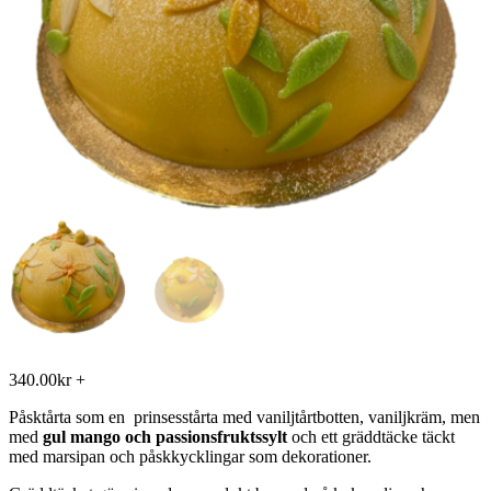
340.00
kr
+
Påsktårta som en prinsesstårta med vaniljtårtbotten, vaniljkräm, men
med
gul mango och passionsfruktssylt
och ett gräddtäcke täckt
med marsipan och påskkycklingar som dekorationer.