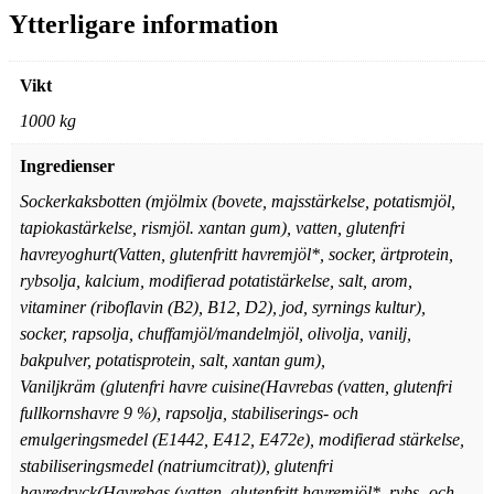
Ytterligare information
Vikt
1000 kg
Ingredienser
Sockerkaksbotten (mjölmix (bovete, majsstärkelse, potatismjöl,
tapiokastärkelse, rismjöl. xantan gum), vatten, glutenfri
havreyoghurt(Vatten, glutenfritt havremjöl*, socker, ärtprotein,
rybsolja, kalcium, modifierad potatistärkelse, salt, arom,
vitaminer (riboflavin (B2), B12, D2), jod, syrnings kultur),
socker, rapsolja, chuffamjöl/mandelmjöl, olivolja, vanilj,
bakpulver, potatisprotein, salt, xantan gum),
Vaniljkräm (glutenfri havre cuisine(Havrebas (vatten, glutenfri
fullkornshavre 9 %), rapsolja, stabiliserings- och
emulgeringsmedel (E1442, E412, E472e), modifierad stärkelse,
stabiliseringsmedel (natriumcitrat)), glutenfri
havredryck(Havrebas (vatten, glutenfritt havremjöl*, rybs- och