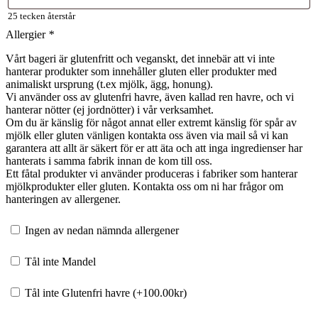
25
tecken återstår
Allergier
*
Vårt bageri är glutenfritt och veganskt, det innebär att vi inte
hanterar produkter som innehåller gluten eller produkter med
animaliskt ursprung (t.ex mjölk, ägg, honung).
Vi använder oss av glutenfri havre, även kallad ren havre, och vi
hanterar nötter (ej jordnötter) i vår verksamhet.
Om du är känslig för något annat eller extremt känslig för spår av
mjölk eller gluten vänligen kontakta oss även via mail så vi kan
garantera att allt är säkert för er att äta och att inga ingredienser har
hanterats i samma fabrik innan de kom till oss.
Ett fåtal produkter vi använder produceras i fabriker som hanterar
mjölkprodukter eller gluten. Kontakta oss om ni har frågor om
hanteringen av allergener.
Ingen av nedan nämnda allergener
Tål inte Mandel
Tål inte Glutenfri havre (+
100.00
kr
)