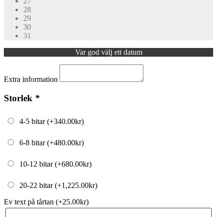
27
28
29
30
31
Var god välj ett datum
Extra information
Storlek
*
4-5 bitar (+
340.00
kr
)
6-8 bitar (+
480.00
kr
)
10-12 bitar (+
680.00
kr
)
20-22 bitar (+
1,225.00
kr
)
Ev text på tårtan (+
25.00
kr
)