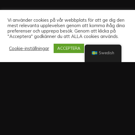
Vi använder cookies på vår webbplats för att ge dig den
mest relevanta upplevelsen genom att komma ihåg dina
preferenser och upprepa besök. Genom att klicka på
"Acceptera" godkänner du att ALLA cookies används.
Cookie-inställningar
ACCEPTERA
Swedish
Sväng av från Örbyleden in på Fagersjöleden mot Hökarängen
och Fagersjö. Ta vänster i första korsningen och parkera på
Pepparvägen (2 timmars parkering). Ni hittar oss bredvid
Tidningsredaktionen.