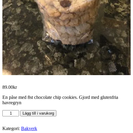
89.00
kr
En påse med 8st chocolate chip cookies. Gjord med glutenfria
havregryn
Chocolate
Lägg till i varukorg
chip
cookies
(8
Kategori:
Bakverk