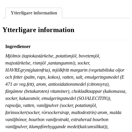
st)
mängd
Ytterligare information
Ytterligare information
Ingredienser
Mjölmix (tapiokastärkelse, potatismjöl, bovetemjöl,
majsstärkelse, rismjöl ,xantangummi), socker,
HAVREgryn(glutenfria), mjölkfritt margarin (vegetabiliska oljor
och fetter (palm, raps, kokos), vatten, salt, emulgeringsmedel (E
471 av veg.fett), arom, antioxidationsmedel (citronsyra),
färgämne (betakaroten) vitaminer), chokladknappar (kakomassa,
socker, kakaosmör, emulgeringsmedel (SOJALECITIN)),
rapsolja, vatten, vaniljpulver (socker, potatismjöl,
farinsocker(socker, rörsockersirap, maltodextrin) arom, malda
vaniljbönor, bourbon vaniljextrakt, extraherad bourbon
vaniljpulver, klumpförebyggande medel(kalcumsilikat)),