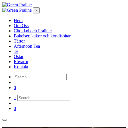
×
Hem
Om Oss
Choklad och Praliner
Bakelser, kakor och kondisbitar
Tårtor
Afternoon Tea
Te
Ostar
Råvaror
Kontakt
0
×
0