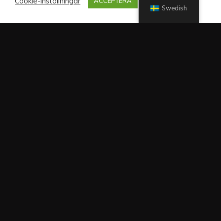
Cookie-inställningar
ACCEPTERA
Swedish
Sväng av från Örbyleden in på Fagersjöleden mot Hökarängen
och Fagersjö. Ta vänster i första korsningen och parkera på
Pepparvägen (2 timmars parkering). Ni hittar oss bredvid
Tidningsredaktionen.
Newsletter