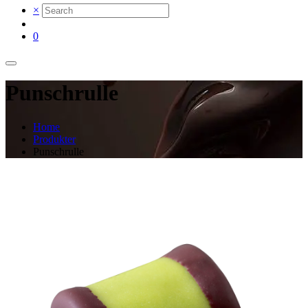
×
0
Punschrulle
Home
Produkter
Punschrulle