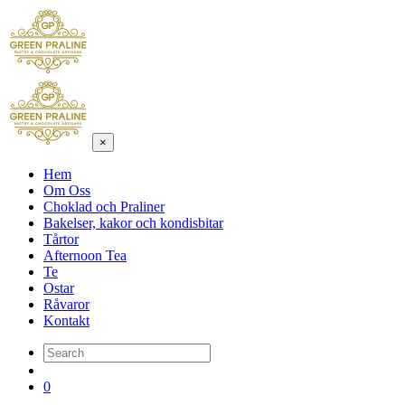
×
Hem
Om Oss
Choklad och Praliner
Bakelser, kakor och kondisbitar
Tårtor
Afternoon Tea
Te
Ostar
Råvaror
Kontakt
0