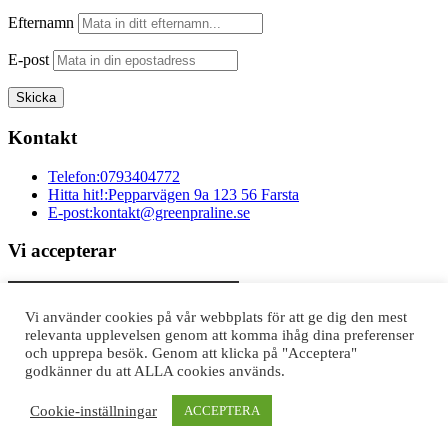
Efternamn
E-post
Kontakt
Telefon:
0793404772
Hitta hit!:
Pepparvägen 9a 123 56 Farsta
E-post:
kontakt@greenpraline.se
Vi accepterar
Vi använder cookies på vår webbplats för att ge dig den mest
relevanta upplevelsen genom att komma ihåg dina preferenser
och upprepa besök. Genom att klicka på "Acceptera"
godkänner du att ALLA cookies används.
© All Rights Reserved - 2020 Powered by
infinita
Cookie-inställningar
ACCEPTERA
Swedish
Swedish