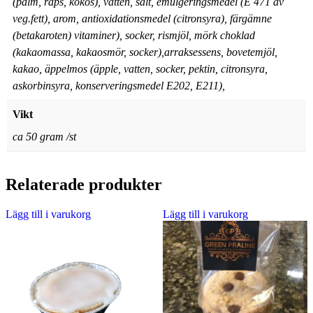
(palm, raps, kokos), vatten, salt, emulgeringsmedel (E 471 av
veg.fett), arom, antioxidationsmedel (citronsyra), färgämne
(betakaroten) vitaminer), socker, rismjöl, mörk choklad
(kakaomassa, kakaosmör, socker),arraksessens, bovetemjöl,
kakao, äppelmos (äpple, vatten, socker, pektin, citronsyra,
askorbinsyra, konserveringsmedel E202, E211),
Vikt
ca 50 gram /st
Relaterade produkter
Lägg till i varukorg
Lägg till i varukorg