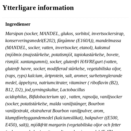
Ytterligare information
Ingredienser
Marsipan (socker, MANDEL, glukos, sorbitol, invertsockersirap,
konserveringsmedel(E202), färgämne (E160A)), mandelmassa
(MANDEL, socker, vatten, invertsocker, etanol), kaksmul
(mjölmix (majsstärkelse, potatismjöl, tapiokastärkelse, bovete,
rismjöl. xantangummi), socker, glutenfri HAVREgurt (vatten,
glutenfr havre, socker, modifierad stärkelse, vegetabiliska oljor,
(raps, ryps) kalcium, ärtprotein, salt, aromer, surhetsreglerande
medel, äppelsyra, natriumcitrater, vitaminer ( riboflavin (B2),
B12, D2), jod,syrningskultur, Lactobacillus
acidophilus, Bifidobacterium sp) , vatten, rapsolja, vaniljsocker
(socker, potatistärkelse, malda vaniljstänger, Bourbon
vaniljextrakt, ekstraherat Bourbon vaniljpulver, arom,
klumpförebyggandemedel (kalciumsilikat), bakpulver ((E500,
E450), salt)), mjölkfritt margarin (vegetabiliska oljor och fetter