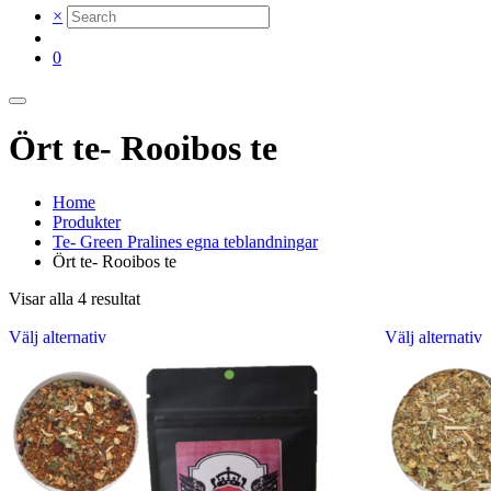
×
0
Ört te- Rooibos te
Home
Produkter
Te- Green Pralines egna teblandningar
Ört te- Rooibos te
Sortera
Visar alla 4 resultat
efter
Den
Välj alternativ
senaste
Välj alternativ
här
h
produkten
p
har
h
flera
f
varianter.
v
De
olika
o