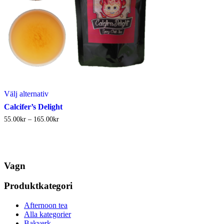
alternativen
kan
väljas
på
produktsidan
Den
Välj alternativ
här
Calcifer’s Delight
produkten
Prisintervall:
55.00
kr
–
165.00
kr
har
55.00kr
flera
till
varianter.
165.00kr
De
olika
Vagn
alternativen
kan
väljas
Produktkategori
på
produktsidan
Afternoon tea
Alla kategorier
Bakverk