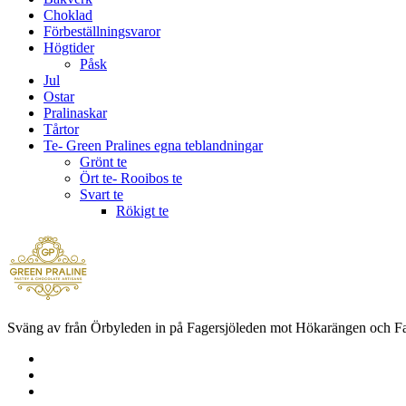
Choklad
Förbeställningsvaror
Högtider
Påsk
Jul
Ostar
Pralinaskar
Tårtor
Te- Green Pralines egna teblandningar
Grönt te
Ört te- Rooibos te
Svart te
Rökigt te
Sväng av från Örbyleden in på Fagersjöleden mot Hökarängen och Fage