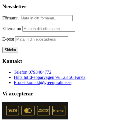
Newsletter
Förnamn
Efternamn
E-post
Kontakt
Telefon:
0793404772
Hitta hit!:
Pepparvägen 9a 123 56 Farsta
E-post:
kontakt@greenpraline.se
Vi accepterar