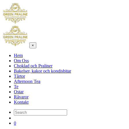
×
Hem
Om Oss
Choklad och Praliner
Bakelser, kakor och kondisbitar
Tårtor
Afternoon Tea
Te
Ostar
Råvaror
Kontakt
0