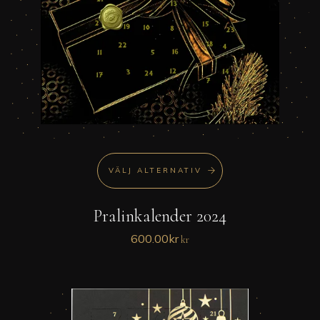
alternativen
kan
väljas
på
produktsidan
VÄLJ ALTERNATIV
Pralinkalender 2024
600.00
kr
kr
Den
här