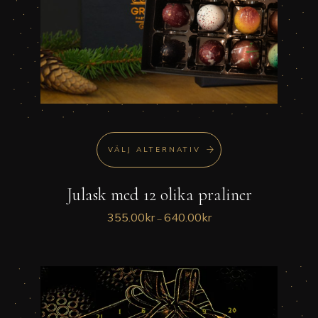
alternativen
kan
väljas
på
produktsidan
VÄLJ ALTERNATIV
Julask med 12 olika praliner
Den
här
355.00
kr
640.00
kr
Prisintervall:
–
produkten
355.00kr
har
till
flera
640.00kr
varianter.
De
olika