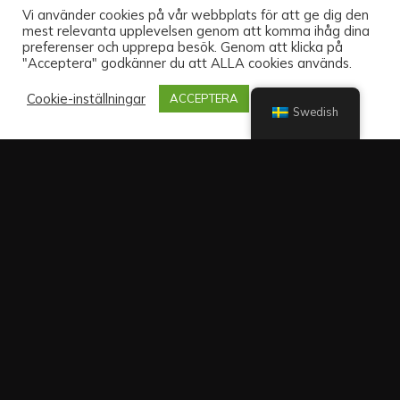
Vi använder cookies på vår webbplats för att ge dig den
mest relevanta upplevelsen genom att komma ihåg dina
preferenser och upprepa besök. Genom att klicka på
"Acceptera" godkänner du att ALLA cookies används.
Cookie-inställningar
ACCEPTERA
Swedish
Sväng av från Örbyleden in på Fagersjöleden mot Hökarängen
och Fagersjö. Ta vänster i första korsningen och parkera på
Pepparvägen (2 timmars parkering). Ni hittar oss bredvid
Tidningsredaktionen.