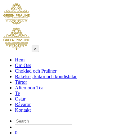
×
Hem
Om Oss
Choklad och Praliner
Bakelser, kakor och kondisbitar
Tårtor
Afternoon Tea
Te
Ostar
Råvaror
Kontakt
0