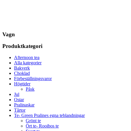
Vagn
Produktkategori
Afternoon tea
Alla kategorier
Bakverk
Choklad
Förbeställningsvaror
Högtider
Påsk
Jul
Ostar
Pralinaskar
Tårtor
Te- Green Pralines egna teblandningar
Grönt te
Ört te- Rooibos te