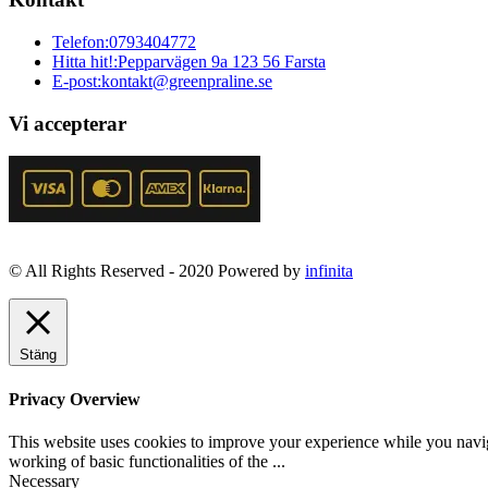
Telefon:
0793404772
Hitta hit!:
Pepparvägen 9a 123 56 Farsta
E-post:
kontakt@greenpraline.se
Vi accepterar
© All Rights Reserved - 2020 Powered by
infinita
Stäng
Privacy Overview
This website uses cookies to improve your experience while you navigat
working of basic functionalities of the
...
Necessary