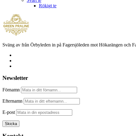
Svart te
Rökigt te
Sväng av från Örbyleden in på Fagersjöleden mot Hökarängen och Fage
Newsletter
Förnamn
Efternamn
E-post
Kontakt