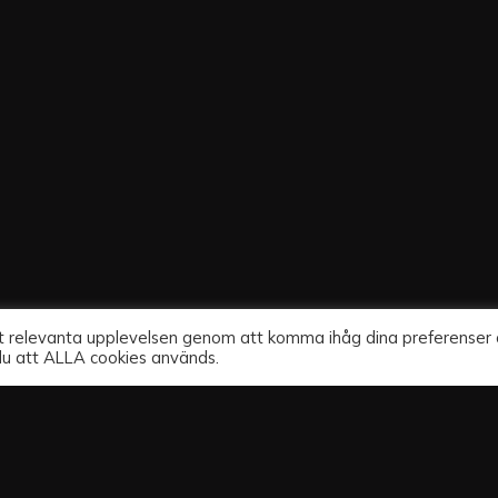
st relevanta upplevelsen genom att komma ihåg dina preferenser
du att ALLA cookies används.
Kontakt
TELEFON: