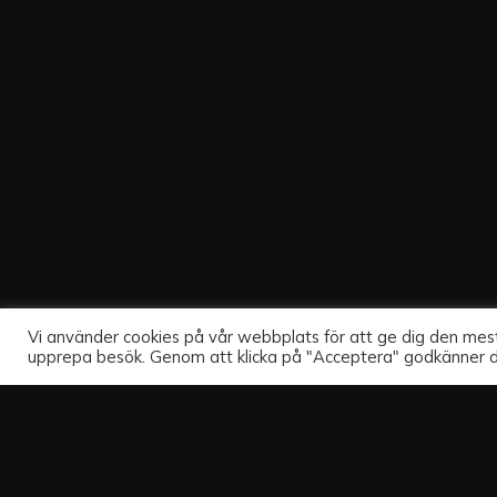
Vi använder cookies på vår webbplats för att ge dig den me
upprepa besök. Genom att klicka på "Acceptera" godkänner 