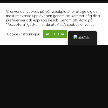
Vi använder cookies på vår webbplats för att ge dig den
mest relevanta upplevelsen genom att komma ihåg dina
preferenser och upprepa besök. Genom att klicka på
"Acceptera" godkänner du att ALLA cookies används.
Cookie-inställningar
ACCEPTERA
Swedish
Sväng av från Örbyleden in på Fagersjöleden mot Hökarängen
och Fagersjö. Ta vänster i första korsningen och parkera på
Pepparvägen (2 timmars parkering). Ni hittar oss bredvid
Tidningsredaktionen.
Newsletter