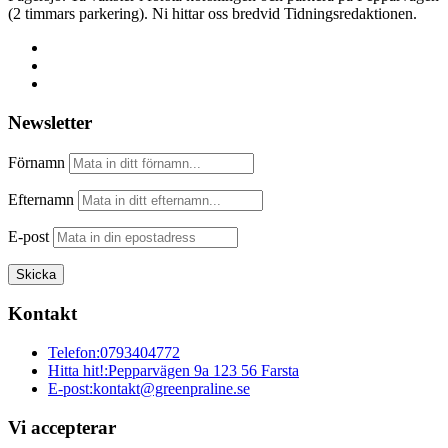
(2 timmars parkering). Ni hittar oss bredvid Tidningsredaktionen.
Newsletter
Förnamn
Efternamn
E-post
Kontakt
Telefon:
0793404772
Hitta hit!:
Pepparvägen 9a 123 56 Farsta
E-post:
kontakt@greenpraline.se
Vi accepterar