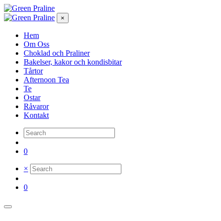
×
Hem
Om Oss
Choklad och Praliner
Bakelser, kakor och kondisbitar
Tårtor
Afternoon Tea
Te
Ostar
Råvaror
Kontakt
0
×
0