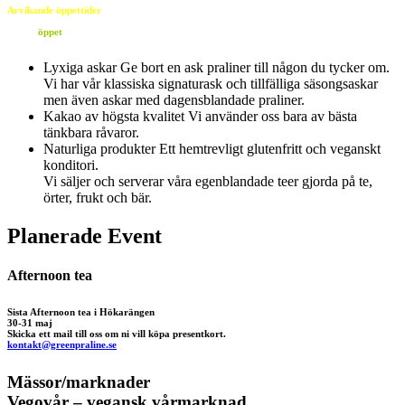
Avvikande
öppettider
6 juni
öppet
Lyxiga askar
Ge bort en ask praliner till någon du tycker om.
Vi har vår klassiska signaturask och tillfälliga säsongsaskar
men även askar med dagensblandade praliner.
Kakao av högsta kvalitet
Vi använder oss bara av bästa
tänkbara råvaror.
Naturliga produkter
Ett hemtrevligt glutenfritt och veganskt
konditori.
Vi säljer och serverar våra egenblandade teer gjorda på te,
örter, frukt och bär.
Planerade Event
Afternoon tea
Sista Afternoon tea i Hökarängen
30-31 maj
Skicka ett mail till oss om ni vill köpa presentkort.
kontakt@greenpraline.se
Mässor/marknader
Vegovår – vegansk vårmarknad