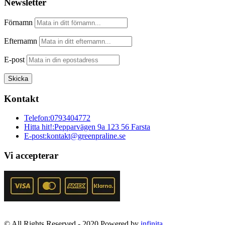
Newsletter
Förnamn
Efternamn
E-post
Kontakt
Telefon:
0793404772
Hitta hit!:
Pepparvägen 9a 123 56 Farsta
E-post:
kontakt@greenpraline.se
Vi accepterar
© All Rights Reserved - 2020 Powered by
infinita