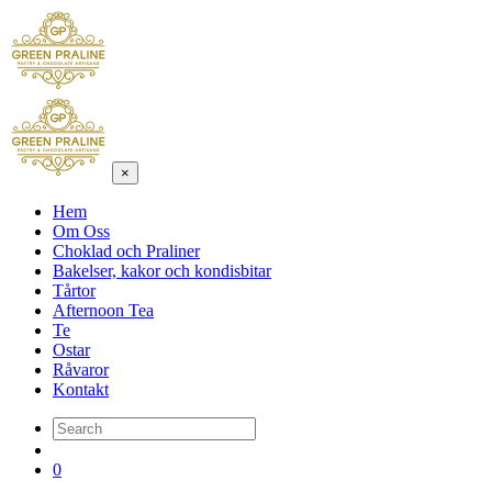
×
Hem
Om Oss
Choklad och Praliner
Bakelser, kakor och kondisbitar
Tårtor
Afternoon Tea
Te
Ostar
Råvaror
Kontakt
0