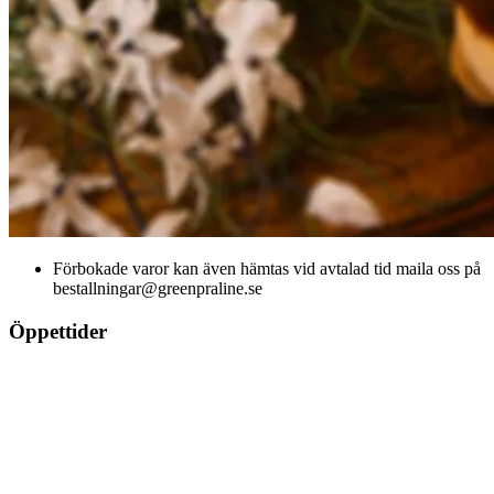
Förbokade varor kan även hämtas vid avtalad tid maila oss på
bestallningar@greenpraline.se
Öppettider
Ons-Fre 11-18
Lör 11-16
Sön 12-15
Mån-tis Stängt