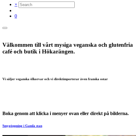
×
0
Välkommen till vårt mysiga veganska och glutenfria
café och butik i Hökarängen.
Här hittar du hantverks praliner, chokladprodukter, våra egna teer och våra utsökta
bakverk.
Vi har café med 25 sittplatser inomhus och vi serverar dagens soppa med glutenfritt
bröd, som även går att köpa.
Vi säljer veganska ölkorvar och vi direktimporterar även franska ostar
Njut av vårt veganska och glutenfria sortiment med gott samvete.
I samma lokal hittar du också den välsorterade barnbokhandeln Bokskogen
Boka genom att klicka i menyer ovan eller direkt på bilderna.
Smygöppning i Gamla stan